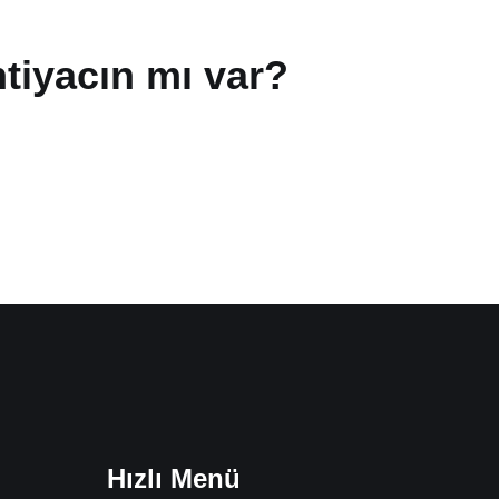
htiyacın mı var?
Hızlı Menü