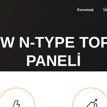
Kurumsal
Ü
0W N-TYPE TO
PANELI