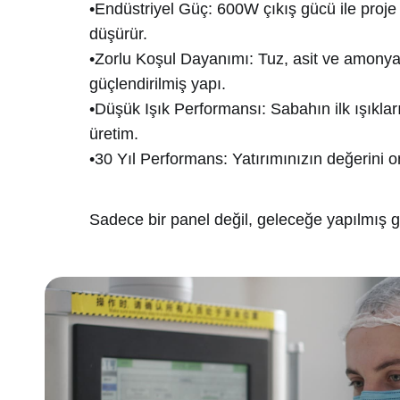
•
Endüstriyel Güç:
600W çıkış gücü ile proje 
düşürür.
•
Zorlu Koşul Dayanımı:
Tuz, asit ve amonya
güçlendirilmiş yapı.
•
Düşük Işık Performansı:
Sabahın ilk ışıklar
üretim.
•
30 Yıl Performans:
Yatırımınızın değerini on
Sadece bir panel değil, geleceğe yapılmış gü